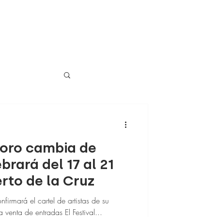
aoro cambia de
brará del 17 al 21
erto de la Cruz
firmará el cartel de artistas de su
a venta de entradas El Festival...