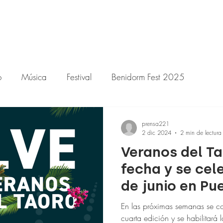
o
Música
Festival
Benidorm Fest 2025
prensa221
2 dic 2024
2 min de lectura
Veranos del T
fecha y se cele
de junio en Pu
En las próximas semanas se con
cuarta edición y se habilitará l