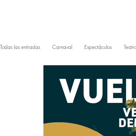
Todas las entradas
Carnaval
Espectáculos
Teatr
Festival noctámbula 2026
Festival Noctámbula