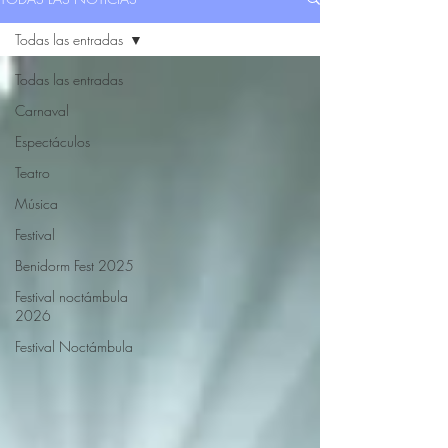
Todas las entradas
Todas las entradas
Carnaval
Espectáculos
Teatro
Música
Festival
Benidorm Fest 2025
Festival noctámbula
2026
Festival Noctámbula