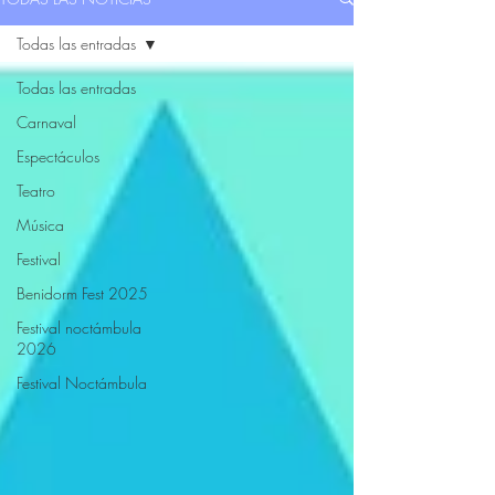
Todas las entradas
Todas las entradas
Carnaval
Espectáculos
Teatro
Música
Festival
Benidorm Fest 2025
Festival noctámbula
2026
Festival Noctámbula