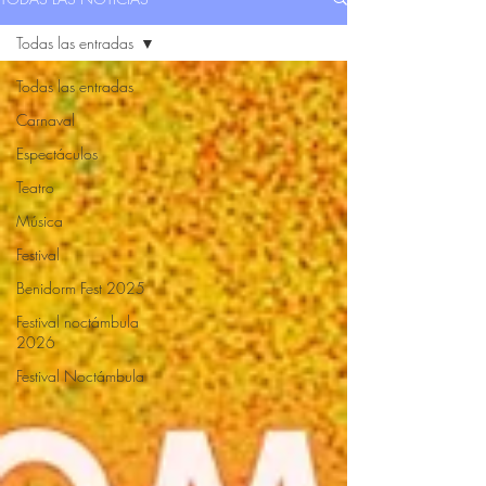
Todas las entradas
Todas las entradas
Carnaval
Espectáculos
Teatro
Música
Festival
Benidorm Fest 2025
Festival noctámbula
2026
Festival Noctámbula