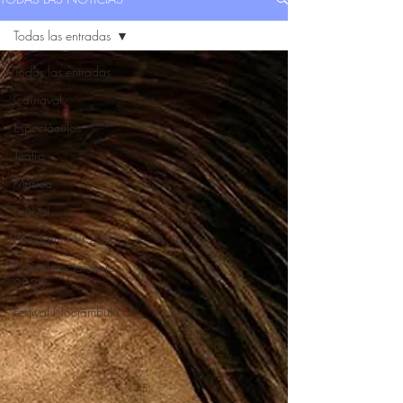
Todas las entradas
Todas las entradas
Carnaval
Espectáculos
Teatro
Música
Festival
Benidorm Fest 2025
Festival noctámbula
2026
Festival Noctámbula