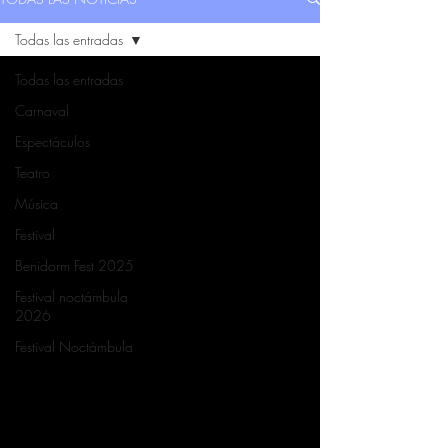
Todas las entradas
Todas las entradas
Carnaval
Espectáculos
Teatro
Música
Festival
Benidorm Fest 2025
Festival noctámbula
2026
Festival Noctámbula