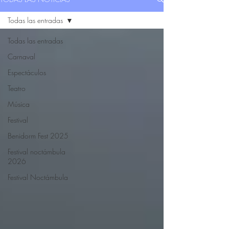
Todas las entradas
Todas las entradas
Carnaval
Espectáculos
Teatro
Música
Festival
Benidorm Fest 2025
Festival noctámbula
2026
Festival Noctámbula