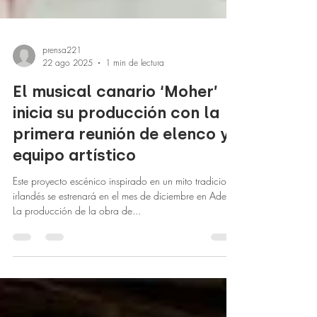
prensa221
22 ago 2025
1 min de lectura
El musical canario ‘Moher’
inicia su producción con la
primera reunión de elenco y
equipo artístico
Este proyecto escénico inspirado en un mito tradicional
irlandés se estrenará en el mes de diciembre en Adeje
La producción de la obra de...