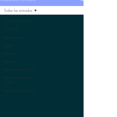
Todas las entradas
Todas las entradas
Carnaval
Espectáculos
Teatro
Música
Festival
Benidorm Fest 2025
Festival noctámbula
2026
Festival Noctámbula