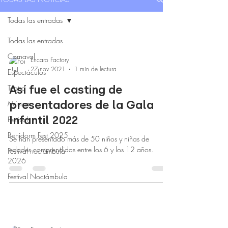
Todas las entradas
Todas las entradas
Carnaval
Encaro Factory
27 nov 2021
1 min de lectura
Espectáculos
Teatro
Así fue el casting de
presentadores de la Gala
Música
Infantil 2022
Festival
Benidorm Fest 2025
Se han presentado más de 50 niños y niñas de
edades comprendidas entre los 6 y los 12 años.
Festival noctámbula
2026
Festival Noctámbula