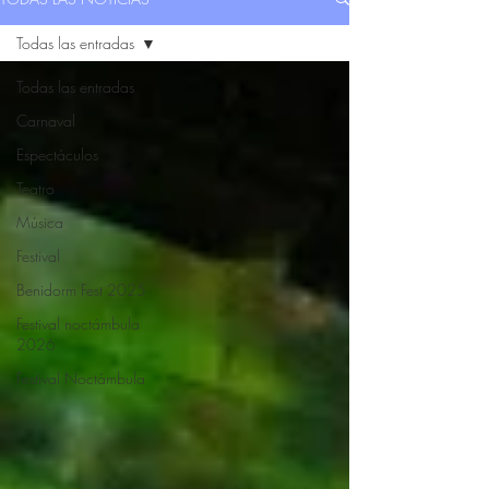
Todas las entradas
Todas las entradas
Carnaval
Espectáculos
Teatro
Música
Festival
Benidorm Fest 2025
Festival noctámbula
2026
Festival Noctámbula