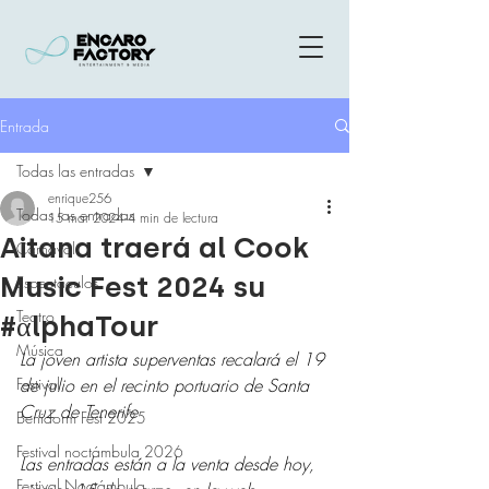
Entrada
Todas las entradas
enrique256
Todas las entradas
15 mar 2024
4 min de lectura
Aitana traerá al Cook
Carnaval
Music Fest 2024 su
Espectáculos
Teatro
#αlphaTour
Música
La joven artista superventas recalará el 19 
Festival
de julio en el recinto portuario de Santa 
Cruz de Tenerife
Benidorm Fest 2025
Festival noctámbula 2026
Las entradas están a la venta desde hoy, 
Festival Noctámbula