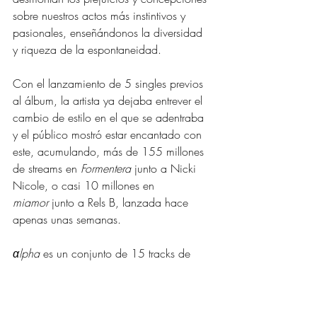
sobre nuestros actos más instintivos y 
pasionales, enseñándonos la diversidad 
y riqueza de la espontaneidad. 
Con el lanzamiento de 5 singles previos 
al álbum, la artista ya dejaba entrever el 
cambio de estilo en el que se adentraba 
y el público mostró estar encantado con 
este, acumulando, más de 155 millones 
de streams en 
Formentera
 junto a Nicki 
Nicole, o casi 10 millones en 
miamor
 junto a Rels B, lanzada hace 
apenas unas semanas.
αlpha
 es un conjunto de 15 tracks de 
desamor, autocrítica, compasión y de 
volver a darse una oportunidad. Desde la 
bocanada de aire fresco en 
Dararí
, el 