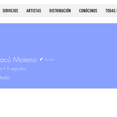
SERVICIOS
ARTISTAS
DISTRIBUCIÓN
CONÓCENOS
TODAS 
Cacú Moreno
Escritor
es
0
seguidos
itado