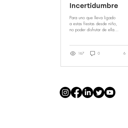
Incertidumbre
Para uno que lleva ligado
a estas fiestas desde niño,
no poder disfrutar de ellas,
se hace un poco difícil y
hasta contraproducente.
167
0
6