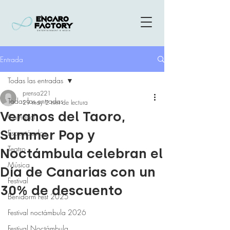
Entrada
Todas las entradas
prensa221
Todas las entradas
29 may
2 min de lectura
Veranos del Taoro,
Carnaval
Summer Pop y
Espectáculos
Teatro
Noctámbula celebran el
Música
Día de Canarias con un
Festival
30% de descuento
Benidorm Fest 2025
Festival noctámbula 2026
Festival Noctámbula