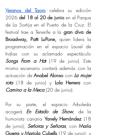
Veranos del Taoro
celebra su edición 
2026 
del 18 al 20 de junio
 en el Parque 
de La Sortija en el Puerto de la Cruz. El 
festival trae a Tenerife a la 
gran diva de 
Broadway, Patti LuPone,
 quien lidera la 
programación en el espacio Laurel de 
Indias con su aclamado espectáculo 
Songs From a Ha
t
 (19 de junio). Este 
mismo escenario contará además con la 
actuación de 
Anabel Alonso
 con 
La mujer 
rota 
(18 de junio) y
 Lola Herrera
 con 
Camino a la Meca
 (20 de junio). 
Por su parte, el espacio Arboleda 
acogerá
En Estado de Show
, de la 
humorista canaria 
Yanely Hernández
 (18 
de junio); 
Señoras y Señoras
, con 
María 
Guerra y Mariola Cubells
 (19 de junio); y 