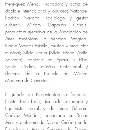
Henríquez Mena,  narradora y actriz de 
doblaje internacional y locutora; Natanael 
Padrón Navarro, sociólogo y gestor 
cultural; Miriam Caparrós Casals, 
productora ejecutiva de la Asociación de 
Artes Escénicas La Ventana Mágica; 
Elodiè Marcos Estrella, músico y productor 
musical; Silvia Zorita (Silvia María Zorita 
Santana), cantante de ópera, y Elisa 
Sonia Cedrés, músico profesional y 
docente de la Escuela de Música 
Moderna de Canarias.
El jurado de Presentación lo formaron 
Héctor León León, diseñador de moda y 
figurinista teatral y de cine; Bárbara 
Chávez Méndez, Licenciada en Bellas 
Artes y profesora de Diseño Gráfico en la 
Escuela de Arte y Superior de Diseño 