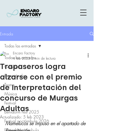
Entrada
Todas las entradas
Encaro Factory
Todas las entradas
4 feb 2023
2 min de lectura
Trapaseros logra
Carnaval
alzarse con el premio
Espectáculos
Teatro
de Interpretación del
Música
concurso de Murgas
Festival
Adultas
Benidorm Fest 2025
Actualizado:
5 feb 2023
Festival noctámbula 2026
Mamelucos se impuso en el apartado de 
Festival Noctámbula
Presentación