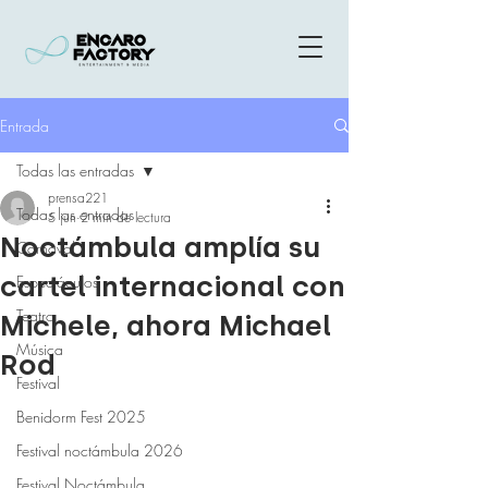
Entrada
Todas las entradas
prensa221
Todas las entradas
5 jun
2 min de lectura
Noctámbula amplía su
Carnaval
cartel internacional con
Espectáculos
Teatro
Michele, ahora Michael
Música
Rod
Festival
Benidorm Fest 2025
Festival noctámbula 2026
Festival Noctámbula