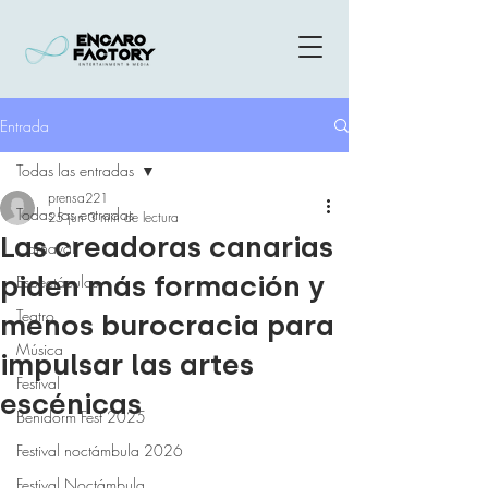
Entrada
Todas las entradas
prensa221
Todas las entradas
25 jun
3 min de lectura
Las creadoras canarias
Carnaval
piden más formación y
Espectáculos
Teatro
menos burocracia para
Música
impulsar las artes
Festival
escénicas
Benidorm Fest 2025
Festival noctámbula 2026
Festival Noctámbula