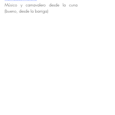
Músico y carnavalero desde la cuna 
(bueno, desde la barriga)
*Este artículo fue escrito el pasado 18 de 
enero. A día de hoy, 20 de enero, se ha 
aclarado que no se celebrará el Carnaval 
en la calle.
carnaval
carnavalsc
carnavaltenerife
Opinión
Carnaval
Entradas recientes
Ver todo