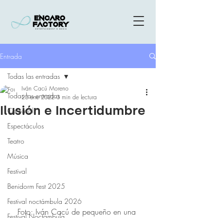
Entrada
Todas las entradas
Iván Cacú Moreno
Todas las entradas
20 ene 2022
3 min de lectura
Ilusión e Incertidumbre
Carnaval
Espectáculos
Teatro
Música
Festival
Benidorm Fest 2025
Festival noctámbula 2026
Foto: Iván Cacú de pequeño en una 
Festival Noctámbula