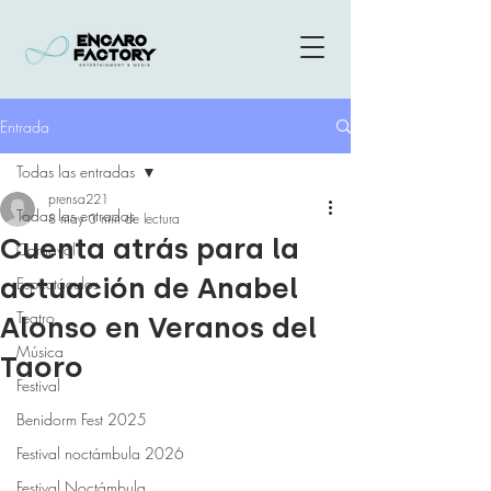
Entrada
Todas las entradas
prensa221
Todas las entradas
8 may
3 min de lectura
Cuenta atrás para la
Carnaval
actuación de Anabel
Espectáculos
Teatro
Alonso en Veranos del
Música
Taoro
Festival
Benidorm Fest 2025
Festival noctámbula 2026
Festival Noctámbula