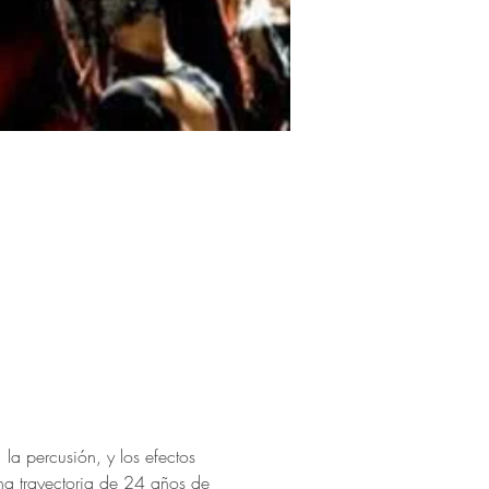
a percusión, y los efectos 
na trayectoria de 24 años de 