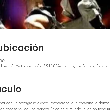
 ubicación
:30
ario, C. Víctor Jara, s/n, 35110 Vecindario, Las Palmas, España
áculo
con un prestigioso elenco internacional que combina la danza, l
n de escenario, de una manera única en el mundo. El grupo tiene u