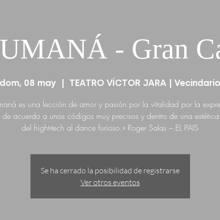
MANÁ - Gran Ca
dom, 08 may
  |  
TEATRO VÍCTOR JARA | Vecindari
ná es una lección de amor y pasión por la vitalidad por la expr
d de acuerdo a unos códigos muy precisos y dentro de una estétic
del hight-tech al dance furioso.» Roger Salas – EL PAIS
Se ha cerrado la posibilidad de registrarse
Ver otros eventos