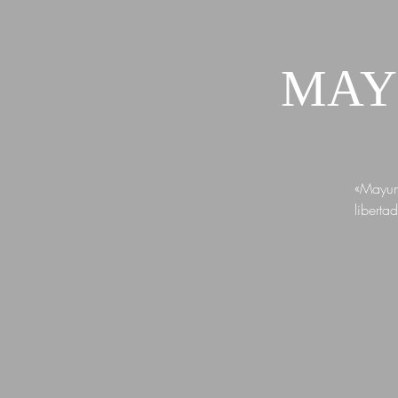
MAYU
«Mayuma
liberta